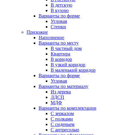
В детскую
В кухню
Варианты по форме
Угловая
Стенки
Прихожие
Наполнение
Варианты по месту
В частный дом
Квартира
В коридор
В узкий коридор
В маленький коридор
Варианты по форме
Угловая
Варианты по материалу
Из дерева
ЛДСП
МДФ
Варианты по комплектации
С зеркалом
С полками
С сиденьем
С антресолью