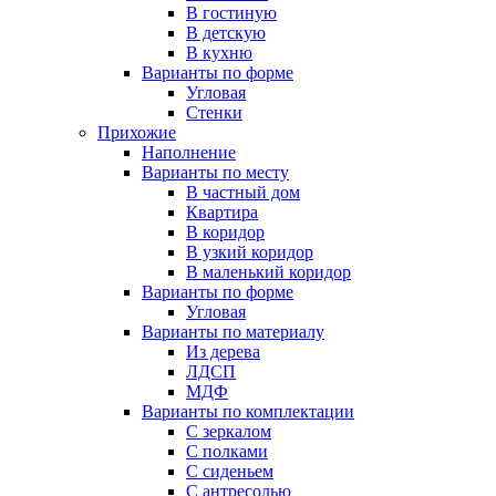
В гостиную
В детскую
В кухню
Варианты по форме
Угловая
Стенки
Прихожие
Наполнение
Варианты по месту
В частный дом
Квартира
В коридор
В узкий коридор
В маленький коридор
Варианты по форме
Угловая
Варианты по материалу
Из дерева
ЛДСП
МДФ
Варианты по комплектации
С зеркалом
С полками
С сиденьем
С антресолью