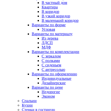
В частный дом
Квартира
В коридор
В узкий коридор
В маленький коридор
Варианты по форме
Угловая
Варианты по материалу
Из дерева
ЛДСП
МДФ
Варианты по комплектации
С зеркалом
С полками
С сиденьем
С антресолью
Варианты по оформлению
Индивидуальные
Дизайнерские
Варианты по цене
Недорогие
Эконом
Спальни
Кухни
Стенки в гостиную