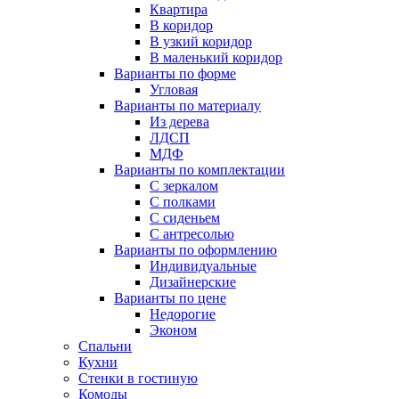
Квартира
В коридор
В узкий коридор
В маленький коридор
Варианты по форме
Угловая
Варианты по материалу
Из дерева
ЛДСП
МДФ
Варианты по комплектации
С зеркалом
С полками
С сиденьем
С антресолью
Варианты по оформлению
Индивидуальные
Дизайнерские
Варианты по цене
Недорогие
Эконом
Спальни
Кухни
Стенки в гостиную
Комоды