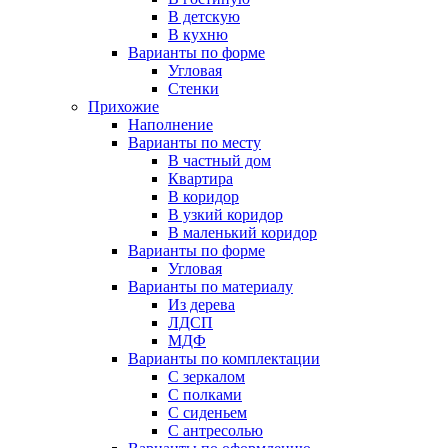
В детскую
В кухню
Варианты по форме
Угловая
Стенки
Прихожие
Наполнение
Варианты по месту
В частный дом
Квартира
В коридор
В узкий коридор
В маленький коридор
Варианты по форме
Угловая
Варианты по материалу
Из дерева
ЛДСП
МДФ
Варианты по комплектации
С зеркалом
С полками
С сиденьем
С антресолью