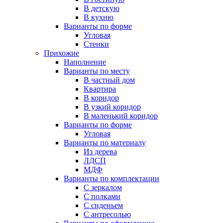
В детскую
В кухню
Варианты по форме
Угловая
Стенки
Прихожие
Наполнение
Варианты по месту
В частный дом
Квартира
В коридор
В узкий коридор
В маленький коридор
Варианты по форме
Угловая
Варианты по материалу
Из дерева
ЛДСП
МДФ
Варианты по комплектации
С зеркалом
С полками
С сиденьем
С антресолью