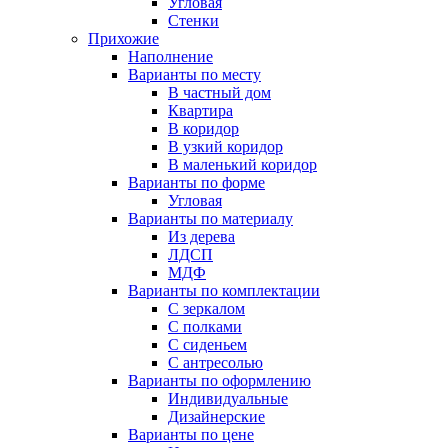
Угловая
Стенки
Прихожие
Наполнение
Варианты по месту
В частный дом
Квартира
В коридор
В узкий коридор
В маленький коридор
Варианты по форме
Угловая
Варианты по материалу
Из дерева
ЛДСП
МДФ
Варианты по комплектации
С зеркалом
С полками
С сиденьем
С антресолью
Варианты по оформлению
Индивидуальные
Дизайнерские
Варианты по цене