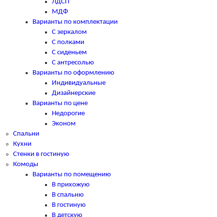
ЛДСП
МДФ
Варианты по комплектации
С зеркалом
С полками
С сиденьем
С антресолью
Варианты по оформлению
Индивидуальные
Дизайнерские
Варианты по цене
Недорогие
Эконом
Спальни
Кухни
Стенки в гостиную
Комоды
Варианты по помещению
В прихожую
В спальню
В гостиную
В детскую